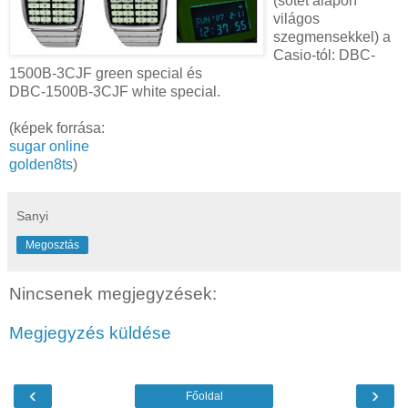
(sötét alapon
világos
szegmensekkel) a
Casio-tól: DBC-
1500B-3CJF green special és
DBC-1500B-3CJF white special.
(képek forrása:
sugar online
golden8ts
)
Sanyi
Megosztás
Nincsenek megjegyzések:
Megjegyzés küldése
‹
›
Főoldal