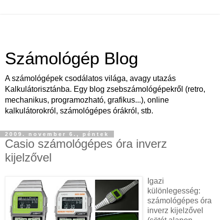
Számológép Blog
A számológépek csodálatos világa, avagy utazás
Kalkulátorisztánba. Egy blog zsebszámológépekről (retro,
mechanikus, programozható, grafikus...), online
kalkulátorokról, számológépes órákról, stb.
2009. november 6., péntek
Casio számológépes óra inverz
kijelzővel
Igazi
különlegesség:
számológépes óra
inverz kijelzővel